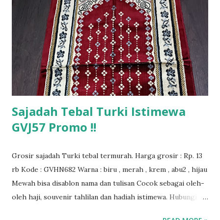
Sajadah Tebal Turki Istimewa
GVJ57 Promo !!
Grosir sajadah Turki tebal termurah. Harga grosir : Rp. 13
rb Kode : GVHN682 Warna : biru , merah , krem , abu2 , hijau
Mewah bisa disablon nama dan tulisan Cocok sebagai oleh-
oleh haji, souvenir tahlilan dan hadiah istimewa. Hubungi
kami untuk info lebih lanjut.