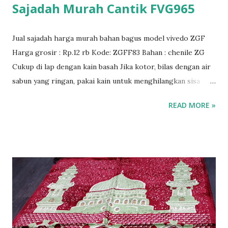
Sajadah Murah Cantik FVG965
Jual sajadah harga murah bahan bagus model vivedo ZGF
Harga grosir : Rp.12 rb Kode: ZGFF83 Bahan : chenile ZG
Cukup di lap dengan kain basah Jika kotor, bilas dengan air
sabun yang ringan, pakai kain untuk menghilangkan sisa
larutan sabun dan lap dengan kain kering lalu gantung
READ MORE »
sajadah supaya kering, Hindari jemur langsung dibawah
sinar matahari. Sajadah bermutu bahan import berkualitas.