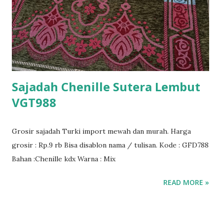
Sajadah Chenille Sutera Lembut
VGT988
Grosir sajadah Turki import mewah dan murah. Harga
grosir : Rp.9 rb Bisa disablon nama / tulisan. Kode : GFD788
Bahan :Chenille kdx Warna : Mix
READ MORE »