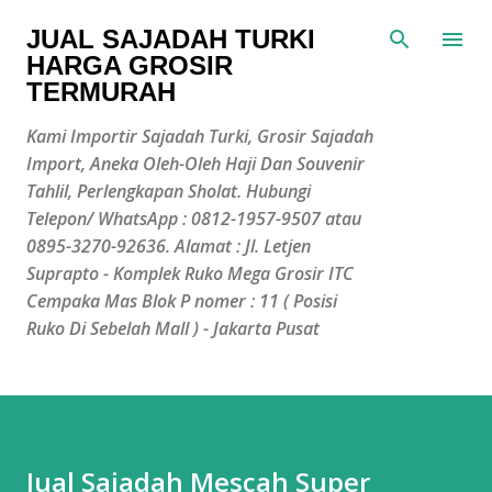
Langsung ke konten utama
JUAL SAJADAH TURKI
HARGA GROSIR
TERMURAH
Kami Importir Sajadah Turki, Grosir Sajadah
Import, Aneka Oleh-Oleh Haji Dan Souvenir
Tahlil, Perlengkapan Sholat. Hubungi
Telepon/ WhatsApp : 0812-1957-9507 atau
0895-3270-92636. Alamat : Jl. Letjen
Suprapto - Komplek Ruko Mega Grosir ITC
Cempaka Mas Blok P nomer : 11 ( Posisi
Ruko Di Sebelah Mall ) - Jakarta Pusat
Jual Sajadah Mescah Super