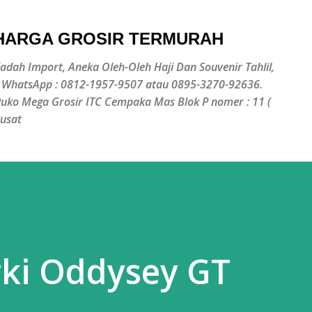
Langsung ke konten utama
 HARGA GROSIR TERMURAH
jadah Import, Aneka Oleh-Oleh Haji Dan Souvenir Tahlil,
/ WhatsApp : 0812-1957-9507 atau 0895-3270-92636.
 Ruko Mega Grosir ITC Cempaka Mas Blok P nomer : 11 (
Pusat
rki Oddysey GT