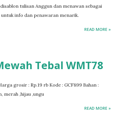
sa disablon tulisan Anggun dan menawan sebagai
i untuk info dan penawaran menarik.
READ MORE »
 Mewah Tebal WMT78
Harga grosir : Rp.19 rb Kode : GCF899 Bahan :
m, merah ,hijau ,ungu
READ MORE »