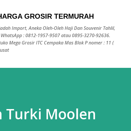
Langsung ke konten utama
 HARGA GROSIR TERMURAH
jadah Import, Aneka Oleh-Oleh Haji Dan Souvenir Tahlil,
/ WhatsApp : 0812-1957-9507 atau 0895-3270-92636.
 Ruko Mega Grosir ITC Cempaka Mas Blok P nomer : 11 (
Pusat
h Turki Moolen