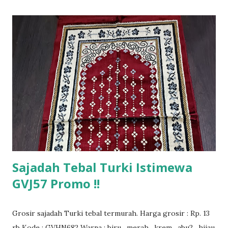
Sajadah Tebal Turki Istimewa
GVJ57 Promo !!
Grosir sajadah Turki tebal termurah. Harga grosir : Rp. 13
rb Kode : GVHN682 Warna : biru , merah , krem , abu2 , hijau