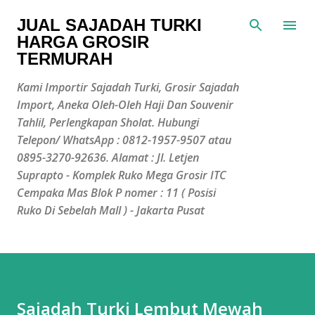
Langsung ke konten utama
JUAL SAJADAH TURKI
HARGA GROSIR
TERMURAH
Kami Importir Sajadah Turki, Grosir Sajadah
Import, Aneka Oleh-Oleh Haji Dan Souvenir
Tahlil, Perlengkapan Sholat. Hubungi
Telepon/ WhatsApp : 0812-1957-9507 atau
0895-3270-92636. Alamat : Jl. Letjen
Suprapto - Komplek Ruko Mega Grosir ITC
Cempaka Mas Blok P nomer : 11 ( Posisi
Ruko Di Sebelah Mall ) - Jakarta Pusat
Sajadah Turki Lembut Mewah