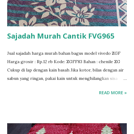
Sajadah Murah Cantik FVG965
Jual sajadah harga murah bahan bagus model vivedo ZGF
Harga grosir : Rp.12 rb Kode: ZGFF83 Bahan : chenile ZG
Cukup di lap dengan kain basah Jika kotor, bilas dengan air
sabun yang ringan, pakai kain untuk menghilangkan sisa
larutan sabun dan lap dengan kain kering lalu gantung
READ MORE »
sajadah supaya kering, Hindari jemur langsung dibawah
sinar matahari. Sajadah bermutu bahan import berkualitas.