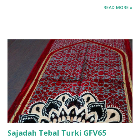
READ MORE »
Sajadah Tebal Turki GFV65