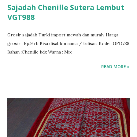
Sajadah Chenille Sutera Lembut
VGT988
Grosir sajadah Turki import mewah dan murah. Harga
grosir : Rp.9 rb Bisa disablon nama / tulisan. Kode : GFD788
Bahan :Chenille kdx Warna : Mix
READ MORE »