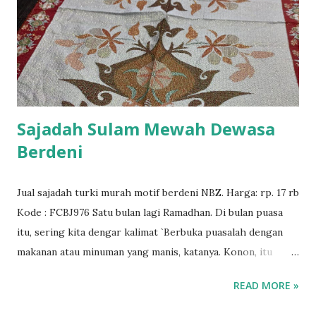
Sajadah Sulam Mewah Dewasa
Berdeni
Jual sajadah turki murah motif berdeni NBZ. Harga: rp. 17 rb
Kode : FCBJ976 Satu bulan lagi Ramadhan. Di bulan puasa
itu, sering kita dengar kalimat `Berbuka puasalah dengan
makanan atau minuman yang manis, katanya. Konon, itu
dikisahkan Rasulullah saw. Benarkah demikian? Dari Anas
READ MORE »
bin Malik ia berkata : "Adalah Rasulullah SAW berbuka
dengan kurma sebelum shalat, jika tidak terdapat Rutab,