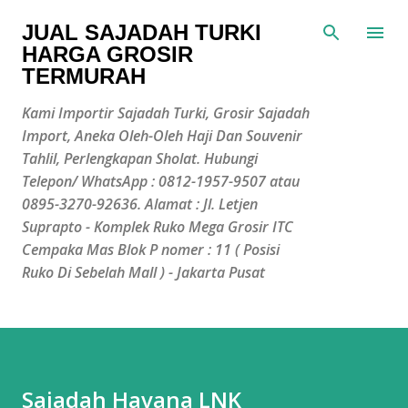
Langsung ke konten utama
JUAL SAJADAH TURKI
HARGA GROSIR
TERMURAH
Kami Importir Sajadah Turki, Grosir Sajadah
Import, Aneka Oleh-Oleh Haji Dan Souvenir
Tahlil, Perlengkapan Sholat. Hubungi
Telepon/ WhatsApp : 0812-1957-9507 atau
0895-3270-92636. Alamat : Jl. Letjen
Suprapto - Komplek Ruko Mega Grosir ITC
Cempaka Mas Blok P nomer : 11 ( Posisi
Ruko Di Sebelah Mall ) - Jakarta Pusat
Sajadah Havana LNK