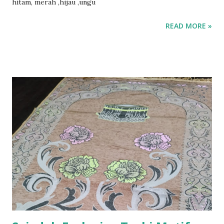
hitam, merah ,hijau ,ungu
READ MORE »