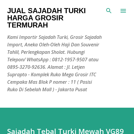
Langsung ke konten utama
JUAL SAJADAH TURKI
HARGA GROSIR
TERMURAH
Kami Importir Sajadah Turki, Grosir Sajadah
Import, Aneka Oleh-Oleh Haji Dan Souvenir
Tahlil, Perlengkapan Sholat. Hubungi
Telepon/ WhatsApp : 0812-1957-9507 atau
0895-3270-92636. Alamat : Jl. Letjen
Suprapto - Komplek Ruko Mega Grosir ITC
Cempaka Mas Blok P nomer : 11 ( Posisi
Ruko Di Sebelah Mall ) - Jakarta Pusat
Sajadah Tebal Turki Mewah VG89