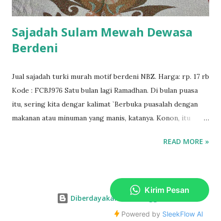
Sajadah Sulam Mewah Dewasa
Berdeni
Jual sajadah turki murah motif berdeni NBZ. Harga: rp. 17 rb
Kode : FCBJ976 Satu bulan lagi Ramadhan. Di bulan puasa
itu, sering kita dengar kalimat `Berbuka puasalah dengan
makanan atau minuman yang manis, katanya. Konon, itu
dikisahkan Rasulullah saw. Benarkah demikian? Dari Anas
READ MORE »
bin Malik ia berkata : "Adalah Rasulullah SAW berbuka
dengan kurma sebelum shalat, jika tidak terdapat Rutab,
maka beliau berbuka dengan Tamr (kurma kering), maka jika
tidak ada kurma kering beliau meneguk air. (Hadits riwayat
Diberdayakan oleh Blogger
Ahmad dan Abu Dawud) Nabi Muhammad Saw berkata :
"Apabila berbuka puasa di antara kamu, maka hendaklah