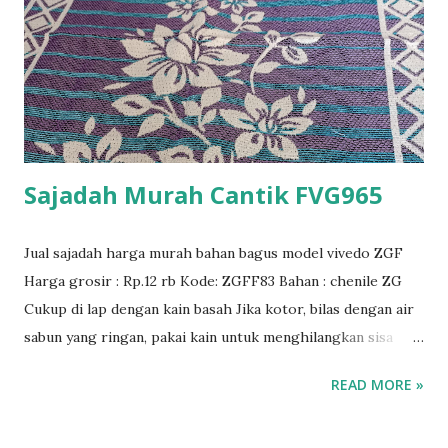
Sajadah Murah Cantik FVG965
Jual sajadah harga murah bahan bagus model vivedo ZGF
Harga grosir : Rp.12 rb Kode: ZGFF83 Bahan : chenile ZG
Cukup di lap dengan kain basah Jika kotor, bilas dengan air
sabun yang ringan, pakai kain untuk menghilangkan sisa
larutan sabun dan lap dengan kain kering lalu gantung
READ MORE »
sajadah supaya kering, Hindari jemur langsung dibawah
sinar matahari. Sajadah bermutu bahan import berkualitas.