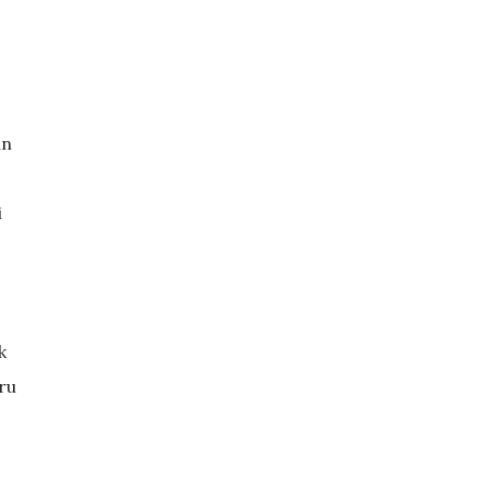
un
i
k
ru