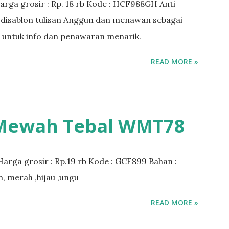
arga grosir : Rp. 18 rb Kode : HCF988GH Anti
sa disablon tulisan Anggun dan menawan sebagai
i untuk info dan penawaran menarik.
READ MORE »
 Mewah Tebal WMT78
Harga grosir : Rp.19 rb Kode : GCF899 Bahan :
m, merah ,hijau ,ungu
READ MORE »