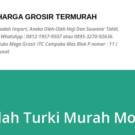
Langsung ke konten utama
 HARGA GROSIR TERMURAH
jadah Import, Aneka Oleh-Oleh Haji Dan Souvenir Tahlil,
/ WhatsApp : 0812-1957-9507 atau 0895-3270-92636.
 Ruko Mega Grosir ITC Cempaka Mas Blok P nomer : 11 (
Pusat
dah Turki Murah Mo