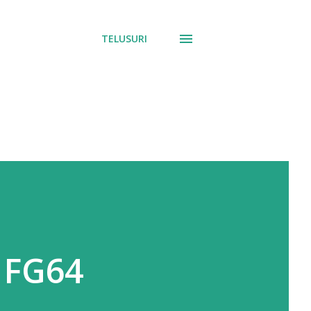
TELUSURI
 FG64