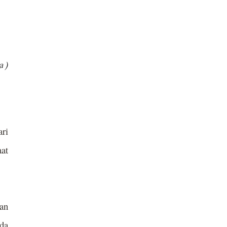
 )
ari
aat
an
da