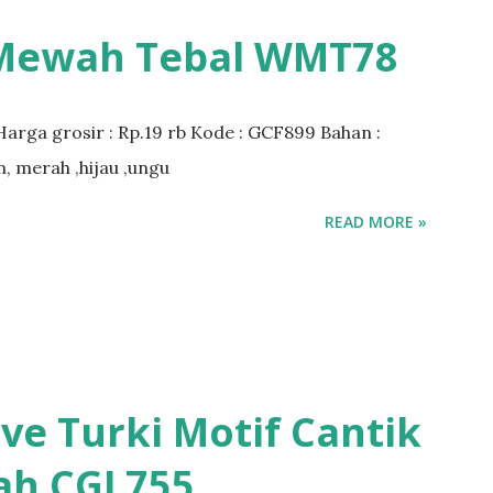
 Mewah Tebal WMT78
Harga grosir : Rp.19 rb Kode : GCF899 Bahan :
m, merah ,hijau ,ungu
READ MORE »
ve Turki Motif Cantik
ah CGL755