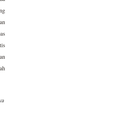
ang
dan
bas
tis
aan
ah
ya