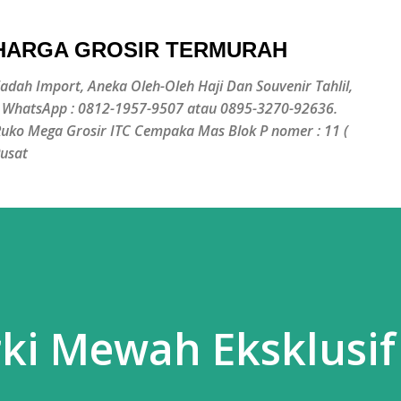
Langsung ke konten utama
 HARGA GROSIR TERMURAH
jadah Import, Aneka Oleh-Oleh Haji Dan Souvenir Tahlil,
/ WhatsApp : 0812-1957-9507 atau 0895-3270-92636.
 Ruko Mega Grosir ITC Cempaka Mas Blok P nomer : 11 (
Pusat
ki Mewah Eksklusif